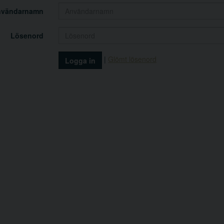
nvändarnamn
Lösenord
|
Glömt lösenord