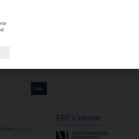
erar
ed
Sök
ERT:s vänner
. Du kan
teckna en