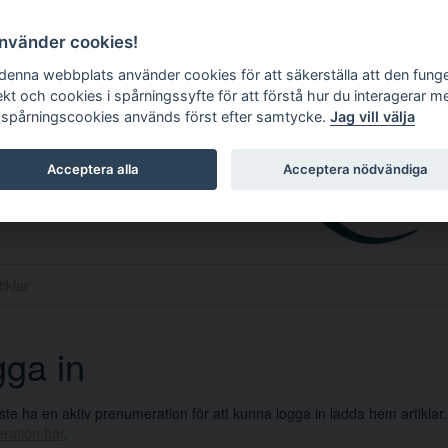
använder cookies!
 denna webbplats använder cookies för att säkerställa att den fung
ekt och cookies i spårningssyfte för att förstå hur du interagerar m
 spårningscookies används först efter samtycke.
Jag vill välja
Acceptera alla
Acceptera nödvändiga
ga in
e ha en aktiv prenumeration för att kunna logga in ladda hem artiklar
ration här
.