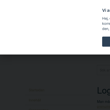
Vi 
Hej,
korr
den,
Log
Startsidan
Innehåll
Man måst
prenume