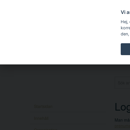
Vi 
Hej,
korr
den,
Log
Startsidan
Innehåll
Man måst
prenume