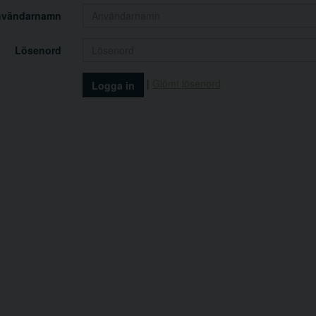
nvändarnamn
Lösenord
|
Glömt lösenord