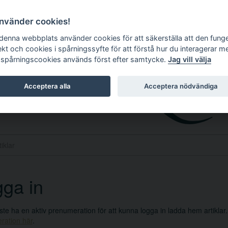
använder cookies!
 denna webbplats använder cookies för att säkerställa att den fung
ekt och cookies i spårningssyfte för att förstå hur du interagerar m
 spårningscookies används först efter samtycke.
Jag vill välja
Acceptera alla
Acceptera nödvändiga
ga in
e ha en aktiv prenumeration för att kunna logga in ladda hem artiklar
ration här
.