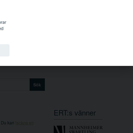
erar
ed
Sök
ERT:s vänner
. Du kan
teckna en