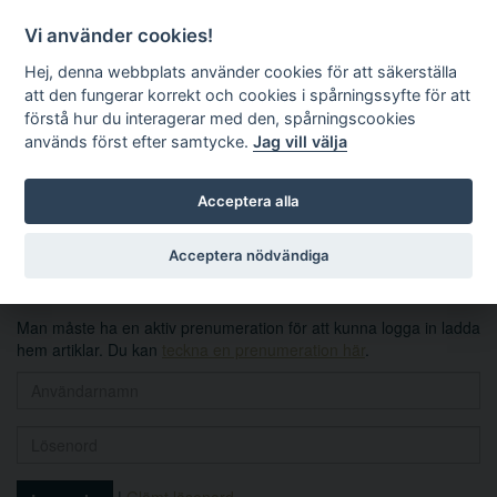
Vi använder cookies!
Hej, denna webbplats använder cookies för att säkerställa
att den fungerar korrekt och cookies i spårningssyfte för att
förstå hur du interagerar med den, spårningscookies
används först efter samtycke.
Jag vill välja
Sök
Acceptera alla
Logga in
Acceptera nödvändiga
Man måste ha en aktiv prenumeration för att kunna logga in ladda
hem artiklar. Du kan
teckna en prenumeration här
.
|
Glömt lösenord