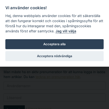
Vi använder cookies!
Hej, denna webbplats använder cookies för att säkerställa
att den fungerar korrekt och cookies i spårningssyfte för att
förstå hur du interagerar med den, spårningscookies
används först efter samtycke.
Jag vill välja
Sök
Acceptera alla
Logga in
Acceptera nödvändiga
Man måste ha en aktiv prenumeration för att kunna logga in ladda
hem artiklar. Du kan
teckna en prenumeration här
.
|
Glömt lösenord