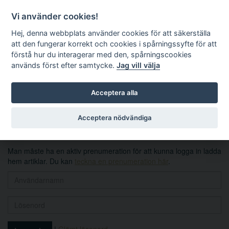
Vi använder cookies!
Hej, denna webbplats använder cookies för att säkerställa
att den fungerar korrekt och cookies i spårningssyfte för att
förstå hur du interagerar med den, spårningscookies
används först efter samtycke.
Jag vill välja
Sök
Acceptera alla
Logga in
Acceptera nödvändiga
Man måste ha en aktiv prenumeration för att kunna logga in ladda
hem artiklar. Du kan
teckna en prenumeration här
.
|
Glömt lösenord