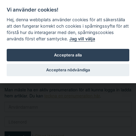
Vi använder cookies!
Hej, denna webbplats använder cookies för att säkerställa
att den fungerar korrekt och cookies i spårningssyfte för att
förstå hur du interagerar med den, spårningscookies
används först efter samtycke.
Jag vill välja
Sök
Acceptera alla
Logga in
Acceptera nödvändiga
Man måste ha en aktiv prenumeration för att kunna logga in ladda
hem artiklar. Du kan
teckna en prenumeration här
.
|
Glömt lösenord