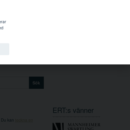
erar
ed
Sök
ERT:s vänner
. Du kan
teckna en