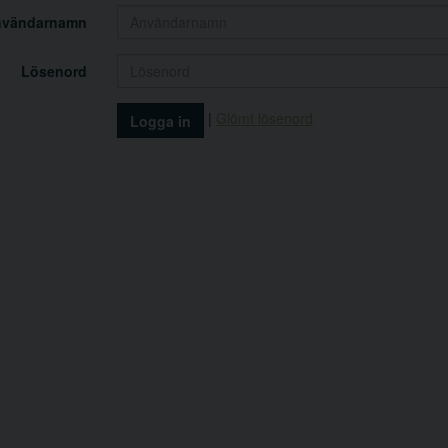
nvändarnamn
Lösenord
|
Glömt lösenord